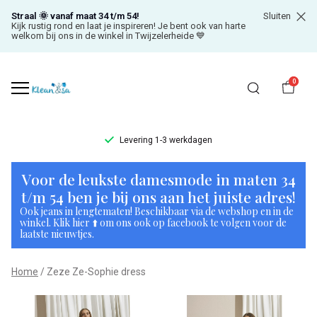
Straal 🌞 vanaf maat 34 t/m 54!
Sluiten
Kijk rustig rond en laat je inspireren! Je bent ook van harte
welkom bij ons in de winkel in Twijzelerheide 💙
0
Levering 1-3 werkdagen
Zeze
Voor de leukste damesmode in maten 34
Ze-
t/m 54 ben je bij ons aan het juiste adres!
Ook jeans in lengtematen! Beschikbaar via de webshop en in de
Sophie
winkel. Klik hier ⬆️ om ons ook op facebook te volgen voor de
laatste nieuwtjes.
dress
Home
Zeze Ze-Sophie dress
-