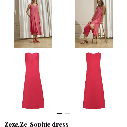
Klean
&
Sa
Zeze Ze-Sophie dress