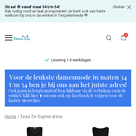
Straal 🌞 vanaf maat 34 t/m 54!
Sluiten
Kijk rustig rond en laat je inspireren! Je bent ook van harte
welkom bij ons in de winkel in Twijzelerheide 💙
0
Levering 1-3 werkdagen
Zeze
Voor de leukste damesmode in maten 34
Ze-
t/m 54 ben je bij ons aan het juiste adres!
Ook jeans in lengtematen! Beschikbaar via de webshop en in de
Sophie
winkel. Klik hier ⬆️ om ons ook op facebook te volgen voor de
laatste nieuwtjes.
dress
Home
Zeze Ze-Sophie dress
-