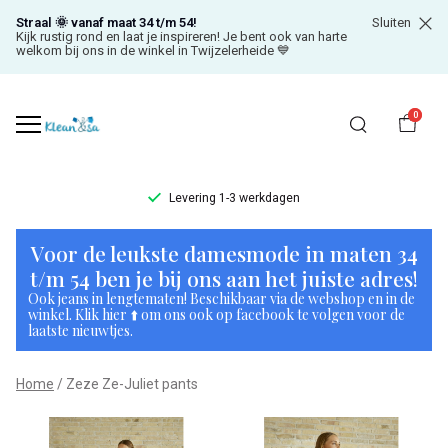
Straal 🌞 vanaf maat 34 t/m 54!
Sluiten
Kijk rustig rond en laat je inspireren! Je bent ook van harte
welkom bij ons in de winkel in Twijzelerheide 💙
0
Levering 1-3 werkdagen
Zeze
Voor de leukste damesmode in maten 34
Ze-
t/m 54 ben je bij ons aan het juiste adres!
Ook jeans in lengtematen! Beschikbaar via de webshop en in de
Juliet
winkel. Klik hier ⬆️ om ons ook op facebook te volgen voor de
laatste nieuwtjes.
pants
Home
Zeze Ze-Juliet pants
-