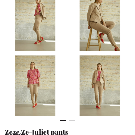
Klean
&
Sa
Zeze Ze-Juliet pants