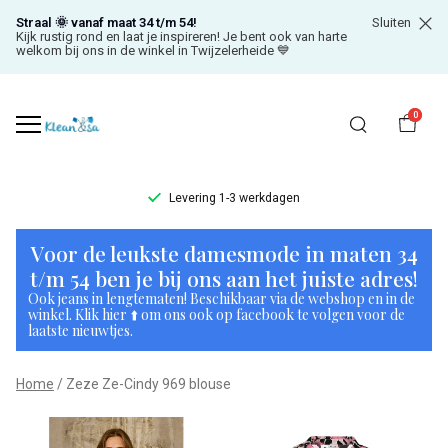
Straal 🌞 vanaf maat 34 t/m 54!
Sluiten
Kijk rustig rond en laat je inspireren! Je bent ook van harte
welkom bij ons in de winkel in Twijzelerheide 💙
0
Levering 1-3 werkdagen
Zeze
Voor de leukste damesmode in maten 34
Ze-
t/m 54 ben je bij ons aan het juiste adres!
Ook jeans in lengtematen! Beschikbaar via de webshop en in de
Cindy
winkel. Klik hier ⬆️ om ons ook op facebook te volgen voor de
laatste nieuwtjes.
969
Home
Zeze Ze-Cindy 969 blouse
blouse