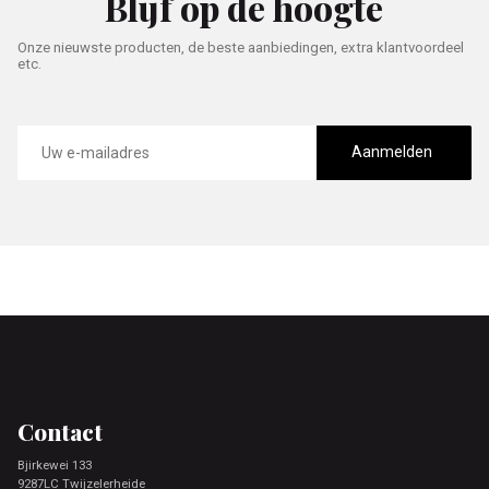
Blijf op de hoogte
Onze nieuwste producten, de beste aanbiedingen, extra klantvoordeel
etc.
E-
mailadres
Aanmelden
Footer
Contact
Bjirkewei 133
9287LC Twijzelerheide