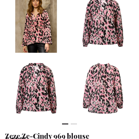
-
Klean
&
Sa
Zeze Ze-Cindy 969 blouse