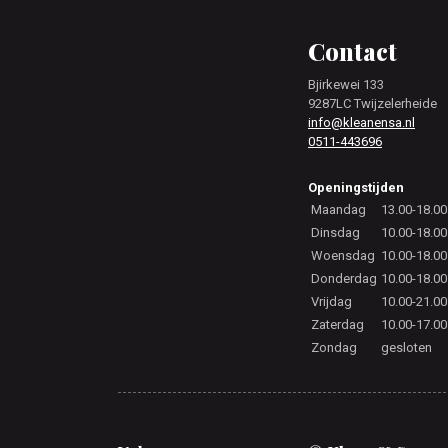
Footer
Contact
Bjirkewei 133
9287LC Twijzelerheide
info@kleanensa.nl
0511-443696
Openingstijden
Maandag
13.00-18.00
Dinsdag
10.00-18.00
Woensdag
10.00-18.00
Donderdag
10.00-18.00
Vrijdag
10.00-21.00
Zaterdag
10.00-17.00
Zondag
gesloten