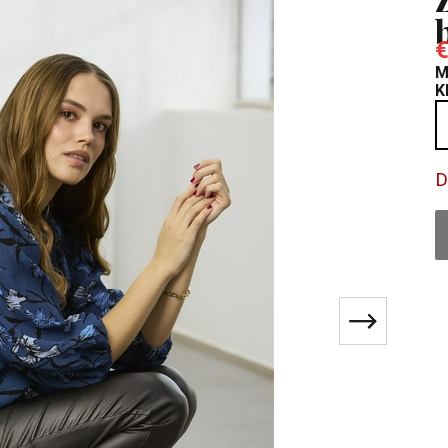
€
M
K
D