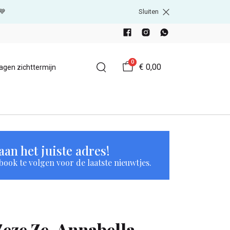
💙
Sluiten
0
€ 0,00
agen zichttermijn
an het juiste adres!
book te volgen voor de laatste nieuwtjes.
Zeze Ze-Annabella