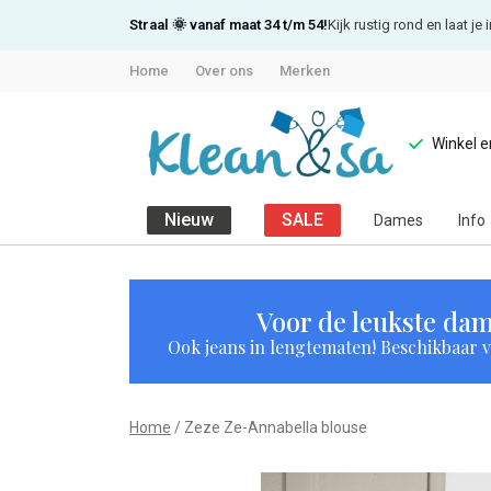
Straal 🌞 vanaf maat 34 t/m 54!
Kijk rustig rond en laat j
Home
Over ons
Merken
Winkel 
Nieuw
SALE
Dames
Info
Zeze
Ze-
Voor de leukste dam
Ook jeans in lengtematen! Beschikbaar vi
Annabella
blouse
Home
Zeze Ze-Annabella blouse
-