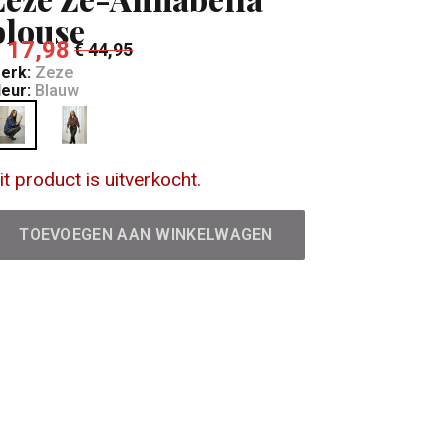
blouse
 17,98
€ 44,95
erk:
Zeze
leur:
Blauw
it product is uitverkocht.
TOEVOEGEN AAN WINKELWAGEN