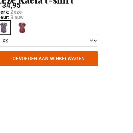
 34,95
erk:
Zeze
leur:
Blauw
TOEVOEGEN AAN WINKELWAGEN