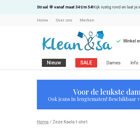
Straal 🌞 vanaf maat 34 t/m 54!
Kijk rustig rond en laat j
Home
Over ons
Merken
Winkel 
Nieuw
SALE
Dames
Info
Zeze
Kaela
Voor de leukste dam
Ook jeans in lengtematen! Beschikbaar vi
t-
shirt
Home
Zeze Kaela t-shirt
-