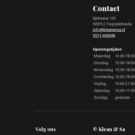
Footer
Contact
Bjirkewei 133
9287LC Twijzelerheide
info@kleanensa.nl
0511-443696
Openingstijden
Maandag
13.00-18.00
Dinsdag
10.00-18.00
Woensdag
10.00-18.00
Donderdag
10.00-18.00
Vrijdag
10.00-21.00
Zaterdag
10.00-17.00
Zondag
gesloten
Volg ons
© Klean & Sa