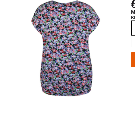
€
M
K