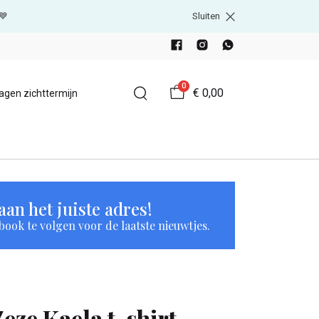
💙
Sluiten
0
€ 0,00
agen zichttermijn
an het juiste adres!
book te volgen voor de laatste nieuwtjes.
Zeze Kaela t-shirt