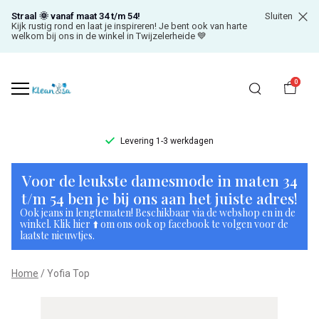
Straal 🌞 vanaf maat 34 t/m 54!
Sluiten
Kijk rustig rond en laat je inspireren! Je bent ook van harte
welkom bij ons in de winkel in Twijzelerheide 💙
0
Levering 1-3 werkdagen
Yofia
Voor de leukste damesmode in maten 34
Top
t/m 54 ben je bij ons aan het juiste adres!
Ook jeans in lengtematen! Beschikbaar via de webshop en in de
-
winkel. Klik hier ⬆️ om ons ook op facebook te volgen voor de
laatste nieuwtjes.
Klean
Home
Yofia Top
&