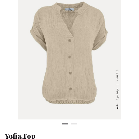
Sa
Yofia Top