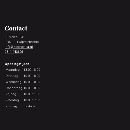
Footer
Contact
Bjirkewei 133
9287LC Twijzelerheide
info@kleanensa.nl
0511-443696
Openingstijden
Maandag
13.00-18.00
Dinsdag
10.00-18.00
Woensdag
10.00-18.00
Donderdag
10.00-18.00
Vrijdag
10.00-21.00
Zaterdag
10.00-17.00
Zondag
gesloten