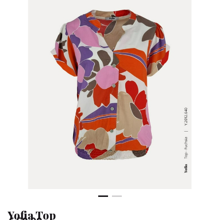
Sa
Yofia Top