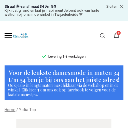
Straal 🌞 vanaf maat 34 t/m 54!
Sluiten
Kijk rustig rond en laat je inspireren! Je bent ook van harte
welkom bij ons in de winkel in Twijzelerheide 💙
0
Levering 1-3 werkdagen
Yofia
Voor de leukste damesmode in maten 34
Top
t/m 54 ben je bij ons aan het juiste adres!
Ook jeans in lengtematen! Beschikbaar via de webshop en in de
-
winkel. Klik hier ⬆️ om ons ook op facebook te volgen voor de
laatste nieuwtjes.
Klean
Home
Yofia Top
&