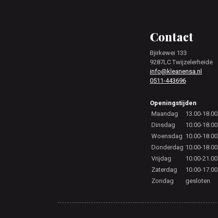
Footer
Contact
Bjirkewei 133
9287LC Twijzelerheide
info@kleanensa.nl
0511-443696
Openingstijden
Maandag
13.00-18.00
Dinsdag
10.00-18.00
Woensdag
10.00-18.00
Donderdag
10.00-18.00
Vrijdag
10.00-21.00
Zaterdag
10.00-17.00
Zondag
gesloten