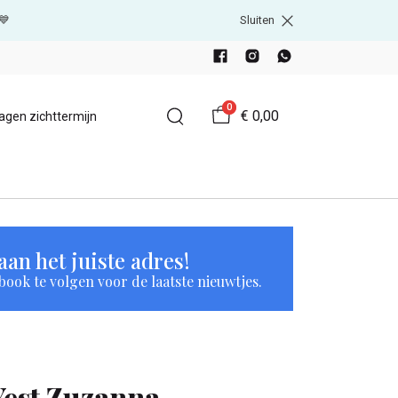
💙
Sluiten
0
€ 0,00
agen zichttermijn
an het juiste adres!
book te volgen voor de laatste nieuwtjes.
Yest Zuzanna