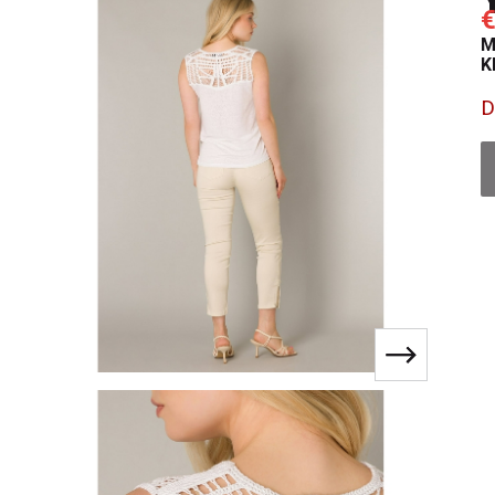
€
M
K
D