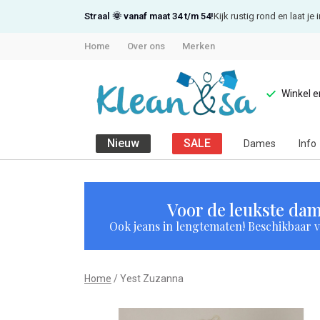
Straal 🌞 vanaf maat 34 t/m 54!
Kijk rustig rond en laat j
Home
Over ons
Merken
Winkel 
Nieuw
SALE
Dames
Info
Yest
Zuzanna
Voor de leukste dam
Ook jeans in lengtematen! Beschikbaar vi
-
Klean
Home
Yest Zuzanna
&