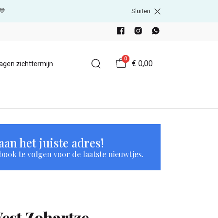
💙
Sluiten
0
€ 0,00
agen zichttermijn
an het juiste adres!
book te volgen voor de laatste nieuwtjes.
Yest Zohartze