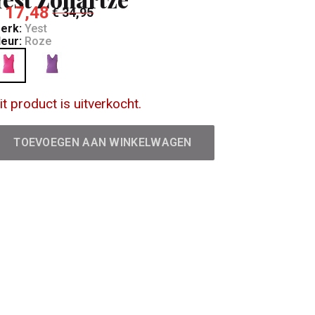
 17,48
€ 34,95
erk:
Yest
leur:
Roze
it product is uitverkocht.
TOEVOEGEN AAN WINKELWAGEN