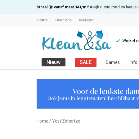
Straal 🌞 vanaf maat 34 t/m 54!
Kijk rustig rond en laat j
Home
Over ons
Merken
Winkel 
Nieuw
SALE
Dames
Info
Yest
Zohartze
Voor de leukste dam
Ook jeans in lengtematen! Beschikbaar vi
-
Klean
Home
Yest Zohartze
&