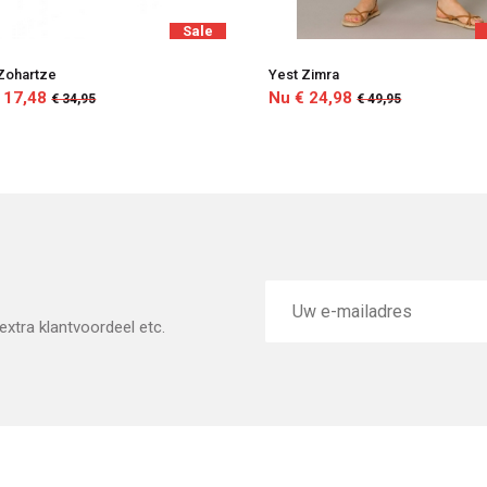
Sale
Zohartze
Yest Zimra
 17,48
Nu € 24,98
€ 34,95
€ 49,95
E-
mailadres
xtra klantvoordeel etc.