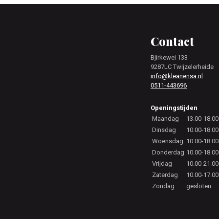
Footer
Contact
Bjirkewei 133
9287LC Twijzelerheide
info@kleanensa.nl
0511-443696
Openingstijden
Maandag
13.00-18.00
Dinsdag
10.00-18.00
Woensdag
10.00-18.00
Donderdag
10.00-18.00
Vrijdag
10.00-21.00
Zaterdag
10.00-17.00
Zondag
gesloten