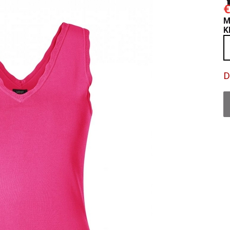
€
M
K
D