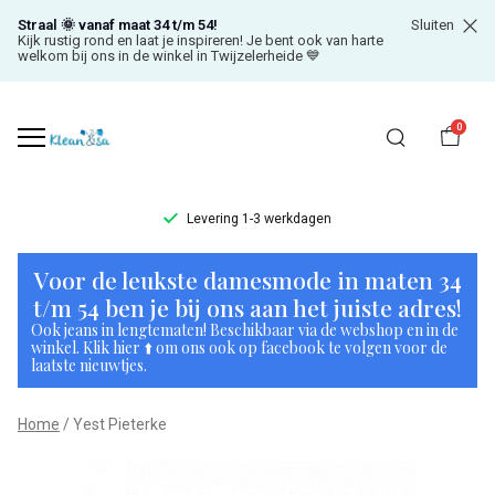
Straal 🌞 vanaf maat 34 t/m 54!
Sluiten
Kijk rustig rond en laat je inspireren! Je bent ook van harte
welkom bij ons in de winkel in Twijzelerheide 💙
0
Levering 1-3 werkdagen
Yest
Voor de leukste damesmode in maten 34
Pieterke
t/m 54 ben je bij ons aan het juiste adres!
Ook jeans in lengtematen! Beschikbaar via de webshop en in de
-
winkel. Klik hier ⬆️ om ons ook op facebook te volgen voor de
laatste nieuwtjes.
Klean
Home
Yest Pieterke
&