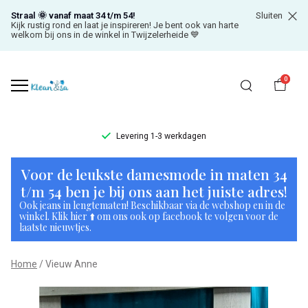
Straal 🌞 vanaf maat 34 t/m 54!
Sluiten
Kijk rustig rond en laat je inspireren! Je bent ook van harte
welkom bij ons in de winkel in Twijzelerheide 💙
0
Levering 1-3 werkdagen
Vieuw
Voor de leukste damesmode in maten 34
Anne
t/m 54 ben je bij ons aan het juiste adres!
Ook jeans in lengtematen! Beschikbaar via de webshop en in de
-
winkel. Klik hier ⬆️ om ons ook op facebook te volgen voor de
laatste nieuwtjes.
Klean
Home
Vieuw Anne
&