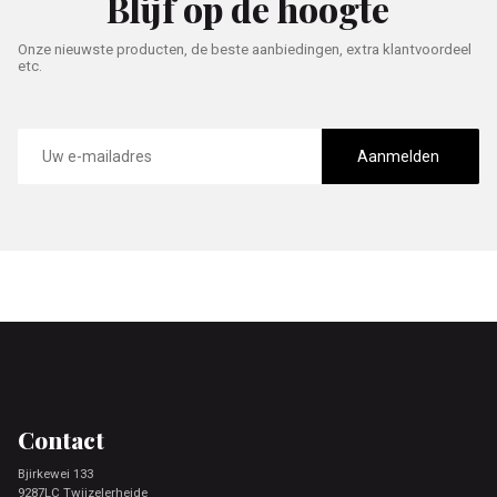
Blijf op de hoogte
Onze nieuwste producten, de beste aanbiedingen, extra klantvoordeel
etc.
E-
mailadres
Aanmelden
Footer
Contact
Bjirkewei 133
9287LC Twijzelerheide