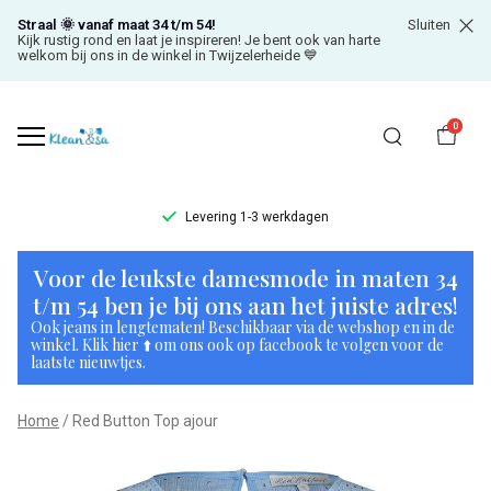
Straal 🌞 vanaf maat 34 t/m 54!
Sluiten
Kijk rustig rond en laat je inspireren! Je bent ook van harte
welkom bij ons in de winkel in Twijzelerheide 💙
0
Levering 1-3 werkdagen
Red
Voor de leukste damesmode in maten 34
Button
t/m 54 ben je bij ons aan het juiste adres!
Ook jeans in lengtematen! Beschikbaar via de webshop en in de
Top
winkel. Klik hier ⬆️ om ons ook op facebook te volgen voor de
laatste nieuwtjes.
ajour
Home
Red Button Top ajour
-