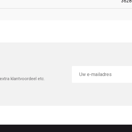
3628
E-
mailadres
xtra klantvoordeel etc.