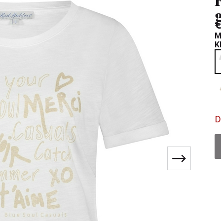
€
M
K
D