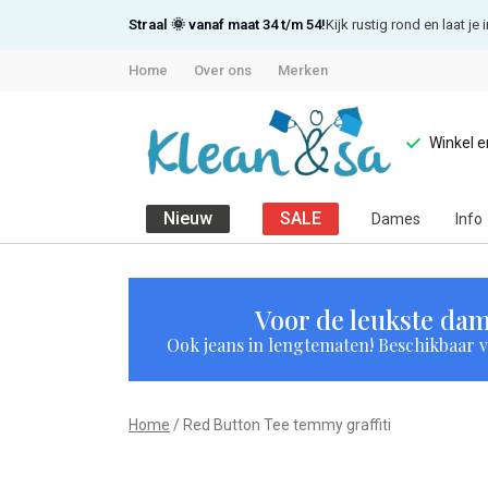
Straal 🌞 vanaf maat 34 t/m 54!
Kijk rustig rond en laat j
Home
Over ons
Merken
Winkel 
Nieuw
SALE
Dames
Info
Red
Button
Voor de leukste dam
Ook jeans in lengtematen! Beschikbaar vi
Tee
temmy
Home
Red Button Tee temmy graffiti
graffiti