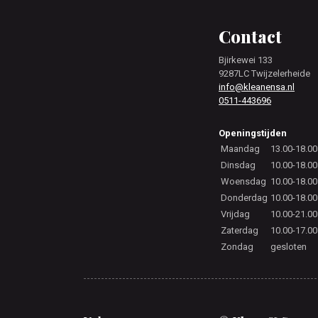
Footer
Contact
Bjirkewei 133
9287LC Twijzelerheide
info@kleanensa.nl
0511-443696
Openingstijden
Maandag
13.00-18.00
Dinsdag
10.00-18.00
Woensdag
10.00-18.00
Donderdag
10.00-18.00
Vrijdag
10.00-21.00
Zaterdag
10.00-17.00
Zondag
gesloten