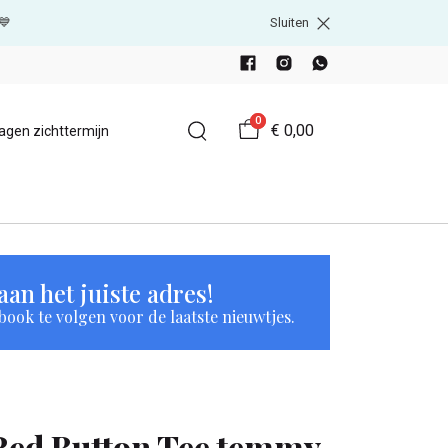
💙
Sluiten
0
€ 0,00
agen zichttermijn
an het juiste adres!
book te volgen voor de laatste nieuwtjes.
Red Button Tee temmy