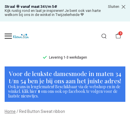
Straal 🌞 vanaf maat 34 t/m 54!
Sluiten
Kijk rustig rond en laat je inspireren! Je bent ook van harte
welkom bij ons in de winkel in Twijzelerheide 💙
0
Levering 1-3 werkdagen
Red
Voor de leukste damesmode in maten 34
Button
t/m 54 ben je bij ons aan het juiste adres!
Ook jeans in lengtematen! Beschikbaar via de webshop en in de
Sweat
winkel. Klik hier ⬆️ om ons ook op facebook te volgen voor de
laatste nieuwtjes.
ribbon
Home
Red Button Sweat ribbon
-