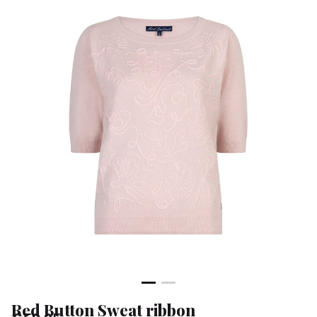
Klean
&
Sa
Red Button Sweat ribbon