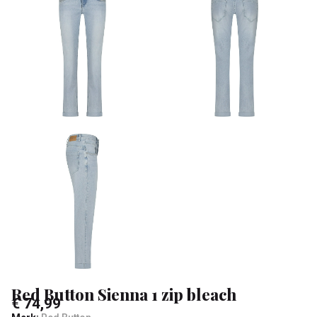
bleach
-
Klean
&
Sa
Red Button Sienna 1 zip bleach
€ 74,99