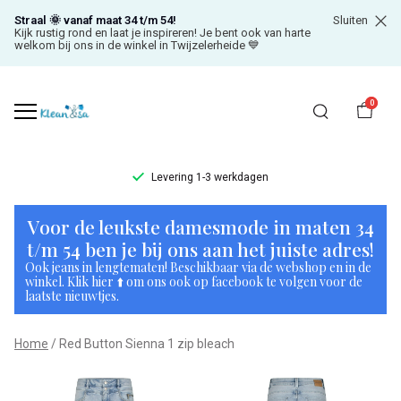
Straal 🌞 vanaf maat 34 t/m 54!
Sluiten
Kijk rustig rond en laat je inspireren! Je bent ook van harte
welkom bij ons in de winkel in Twijzelerheide 💙
0
Levering 1-3 werkdagen
Red
Voor de leukste damesmode in maten 34
Button
t/m 54 ben je bij ons aan het juiste adres!
Ook jeans in lengtematen! Beschikbaar via de webshop en in de
Sienna
winkel. Klik hier ⬆️ om ons ook op facebook te volgen voor de
laatste nieuwtjes.
1
Home
Red Button Sienna 1 zip bleach
zip