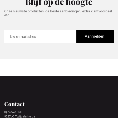
Blijf op de hoogte
Onze nieuwste producten, de beste aanbiedingen, extra klantvoordeel
etc.
E-
mailadres
Aanmelden
Footer
Contact
Bjirkewei 133
9287LC Twijzelerheide