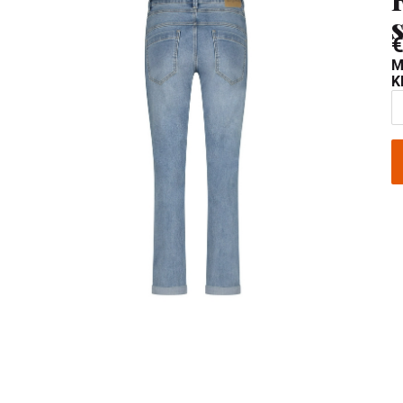
€
M
K