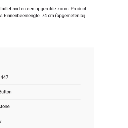
e tailleband en een opgerolde zoom. Product
its Binnenbeenlengte: 74 cm (opgemeten bij
4447
Button
stone
w