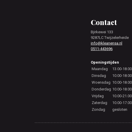
Footer
Contact
Bjirkewei 133
9287LC Twijzelerheide
info@kleanensa.nl
0511-443696
Openingstijden
Maandag
13.00-18.00
Dinsdag
10.00-18.00
Woensdag
10.00-18.00
Donderdag
10.00-18.00
Vrijdag
10.00-21.00
Zaterdag
10.00-17.00
Zondag
gesloten