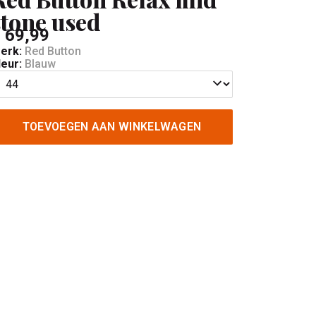
stone used
 69,99
erk:
Red Button
leur:
Blauw
TOEVOEGEN AAN WINKELWAGEN