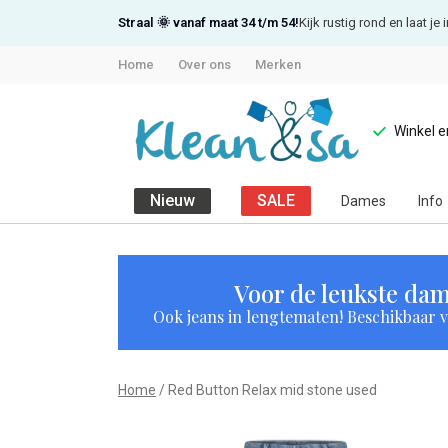
Straal 🌞 vanaf maat 34 t/m 54!
Kijk rustig rond en laat j
Home
Over ons
Merken
Winkel 
Nieuw
SALE
Dames
Info
Red
Button
Voor de leukste dam
Ook jeans in lengtematen! Beschikbaar vi
Relax
mid
Home
Red Button Relax mid stone used
stone