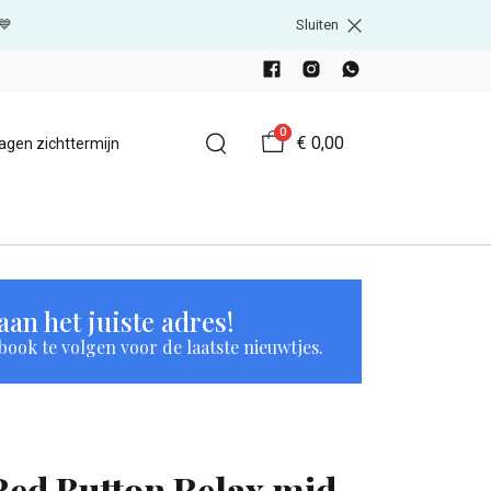
💙
Sluiten
0
€ 0,00
agen zichttermijn
an het juiste adres!
book te volgen voor de laatste nieuwtjes.
Red Button Relax mid