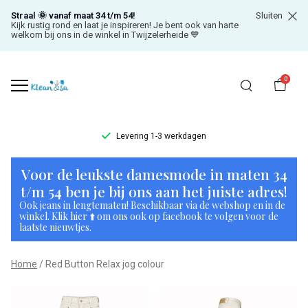
Straal 🌞 vanaf maat 34 t/m 54!
Sluiten
Kijk rustig rond en laat je inspireren! Je bent ook van harte
welkom bij ons in de winkel in Twijzelerheide 💙
0
Levering 1-3 werkdagen
Red
Voor de leukste damesmode in maten 34
Button
t/m 54 ben je bij ons aan het juiste adres!
Ook jeans in lengtematen! Beschikbaar via de webshop en in de
Relax
winkel. Klik hier ⬆️ om ons ook op facebook te volgen voor de
laatste nieuwtjes.
jog
Home
Red Button Relax jog colour
colour