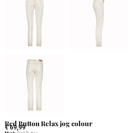
-
Klean
&
Sa
Red Button Relax jog colour
€ 69,99