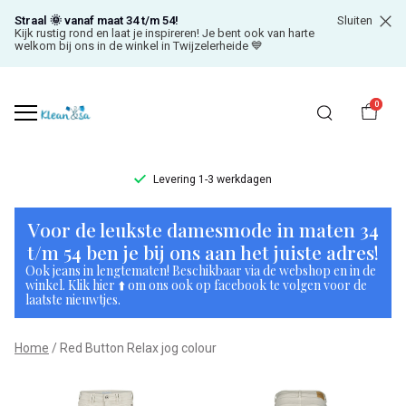
Straal 🌞 vanaf maat 34 t/m 54!
Sluiten
Kijk rustig rond en laat je inspireren! Je bent ook van harte
welkom bij ons in de winkel in Twijzelerheide 💙
0
Levering 1-3 werkdagen
Red
Voor de leukste damesmode in maten 34
Button
t/m 54 ben je bij ons aan het juiste adres!
Ook jeans in lengtematen! Beschikbaar via de webshop en in de
Relax
winkel. Klik hier ⬆️ om ons ook op facebook te volgen voor de
laatste nieuwtjes.
jog
Home
Red Button Relax jog colour
colour