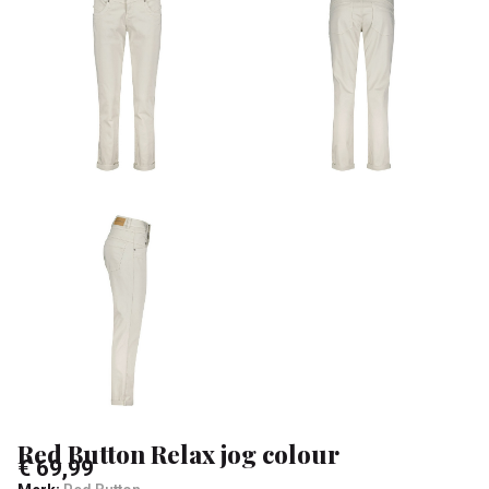
-
Klean
&
Sa
Red Button Relax jog colour
€ 69,99