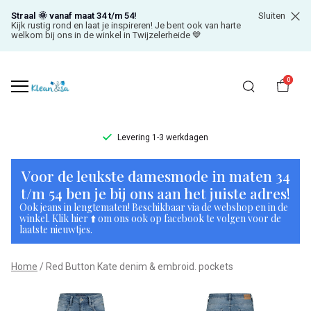
Straal 🌞 vanaf maat 34 t/m 54!
Sluiten
Kijk rustig rond en laat je inspireren! Je bent ook van harte
welkom bij ons in de winkel in Twijzelerheide 💙
0
Levering 1-3 werkdagen
Red
Voor de leukste damesmode in maten 34
Button
t/m 54 ben je bij ons aan het juiste adres!
Ook jeans in lengtematen! Beschikbaar via de webshop en in de
Kate
winkel. Klik hier ⬆️ om ons ook op facebook te volgen voor de
laatste nieuwtjes.
denim
Home
Red Button Kate denim & embroid. pockets
&