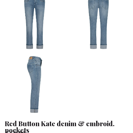
embroid.
pockets
-
Klean
&
Sa
Red Button Kate denim & embroid.
pockets