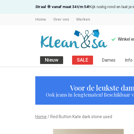
Straal 🌞 vanaf maat 34 t/m 54!
Kijk rustig rond en laat j
Home
Over ons
Merken
Winkel 
Nieuw
SALE
Dames
Info
Red
Button
Voor de leukste dam
Ook jeans in lengtematen! Beschikbaar vi
Kate
dark
Home
Red Button Kate dark stone used
stone