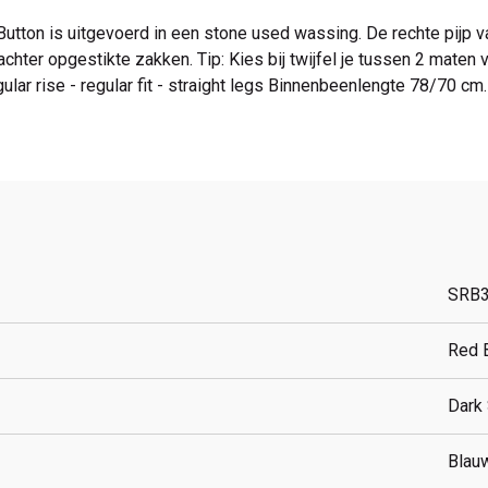
utton is uitgevoerd in een stone used wassing. De rechte pijp val
hter opgestikte zakken. Tip: Kies bij twijfel je tussen 2 maten 
ar rise - regular fit - straight legs Binnenbeenlengte 78/70 cm.
SRB
Red 
Dark
Blau