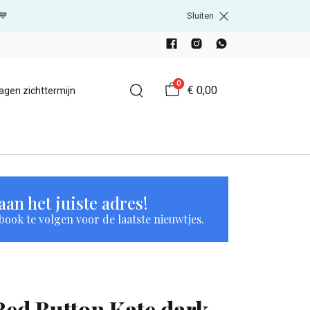
💙
Sluiten
0
€ 0,00
agen zichttermijn
an het juiste adres!
book te volgen voor de laatste nieuwtjes.
Red Button Kate dark