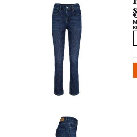
€
M
K