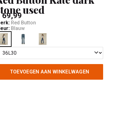
stone used
 69,99
erk:
Red Button
leur:
Blauw
TOEVOEGEN AAN WINKELWAGEN