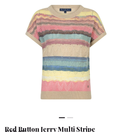
-
Klean
&
Sa
Red Button Jerry Multi Stripe