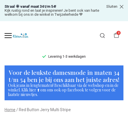
Straal 🌞 vanaf maat 34 t/m 54!
Sluiten
Kijk rustig rond en laat je inspireren! Je bent ook van harte
welkom bij ons in de winkel in Twijzelerheide 💙
0
Levering 1-3 werkdagen
Red
Voor de leukste damesmode in maten 34
Button
t/m 54 ben je bij ons aan het juiste adres!
Ook jeans in lengtematen! Beschikbaar via de webshop en in de
Jerry
winkel. Klik hier ⬆️ om ons ook op facebook te volgen voor de
laatste nieuwtjes.
Multi
Home
Red Button Jerry Multi Stripe
Stripe