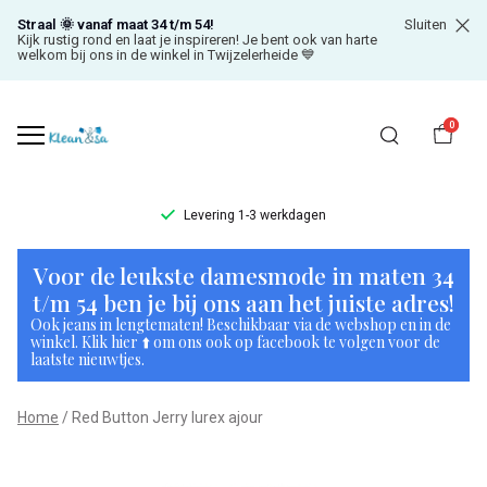
Straal 🌞 vanaf maat 34 t/m 54!
Sluiten
Kijk rustig rond en laat je inspireren! Je bent ook van harte
welkom bij ons in de winkel in Twijzelerheide 💙
0
Levering 1-3 werkdagen
Red
Voor de leukste damesmode in maten 34
Button
t/m 54 ben je bij ons aan het juiste adres!
Ook jeans in lengtematen! Beschikbaar via de webshop en in de
Jerry
winkel. Klik hier ⬆️ om ons ook op facebook te volgen voor de
laatste nieuwtjes.
lurex
Home
Red Button Jerry lurex ajour
ajour