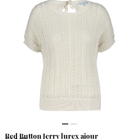
-
Klean
&
Sa
Red Button Jerry lurex ajour