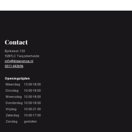
Footer
Contact
Bjirkewei 133
9287LC Twijzelerheide
info@kleanensa.nl
0511-443696
Openingstijden
Maandag
13.00-18.00
Dinsdag
10.00-18.00
Woensdag
10.00-18.00
Donderdag
10.00-18.00
Vrijdag
10.00-21.00
Zaterdag
10.00-17.00
Zondag
gesloten