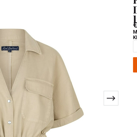
€
M
K