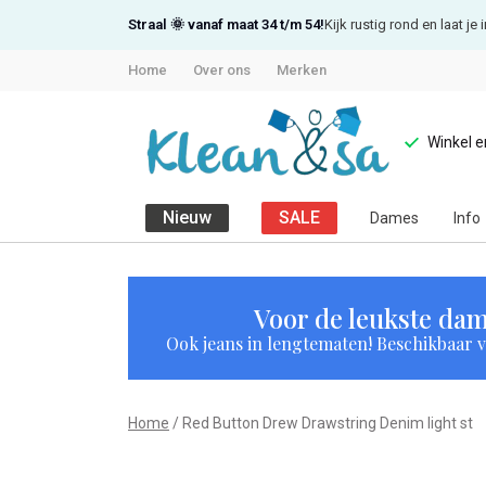
Straal 🌞 vanaf maat 34 t/m 54!
Kijk rustig rond en laat j
Home
Over ons
Merken
Winkel 
Nieuw
SALE
Dames
Info
Red
Button
Voor de leukste dam
Ook jeans in lengtematen! Beschikbaar vi
Drew
Drawstring
Home
Red Button Drew Drawstring Denim light st
Denim