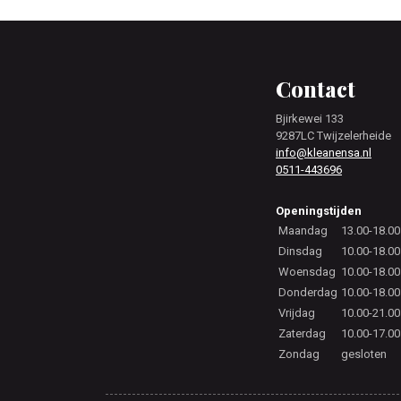
Footer
Contact
Bjirkewei 133
9287LC Twijzelerheide
info@kleanensa.nl
0511-443696
Openingstijden
Maandag
13.00-18.00
Dinsdag
10.00-18.00
Woensdag
10.00-18.00
Donderdag
10.00-18.00
Vrijdag
10.00-21.00
Zaterdag
10.00-17.00
Zondag
gesloten