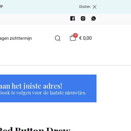
💙
Sluiten
0
€ 0,00
agen zichttermijn
an het juiste adres!
book te volgen voor de laatste nieuwtjes.
Red Button Drew