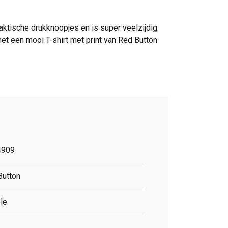
praktische drukknoopjes en is super veelzijdig.
met een mooi T-shirt met print van Red Button
4909
Button
le