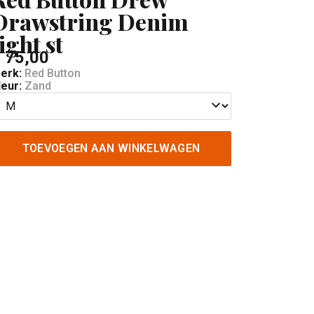
Drawstring Denim
light st
 75,00
erk:
Red Button
leur:
Zand
TOEVOEGEN AAN WINKELWAGEN