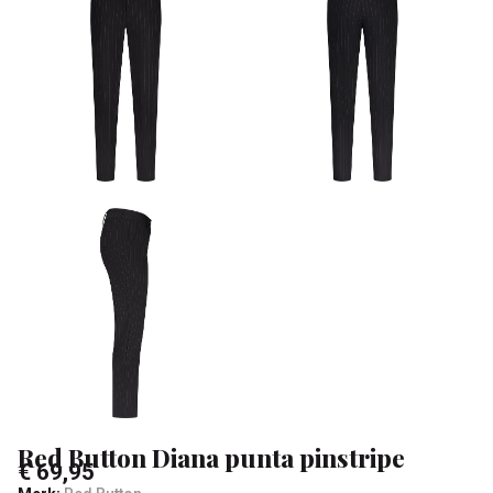
-
Klean
&
Sa
Red Button Diana punta pinstripe
€ 69,95