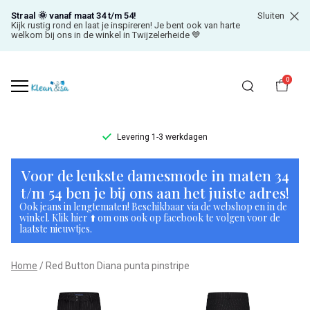
Straal 🌞 vanaf maat 34 t/m 54!
Sluiten
Kijk rustig rond en laat je inspireren! Je bent ook van harte
welkom bij ons in de winkel in Twijzelerheide 💙
0
Levering 1-3 werkdagen
Red
Voor de leukste damesmode in maten 34
Button
t/m 54 ben je bij ons aan het juiste adres!
Ook jeans in lengtematen! Beschikbaar via de webshop en in de
Diana
winkel. Klik hier ⬆️ om ons ook op facebook te volgen voor de
laatste nieuwtjes.
punta
Home
Red Button Diana punta pinstripe
pinstripe