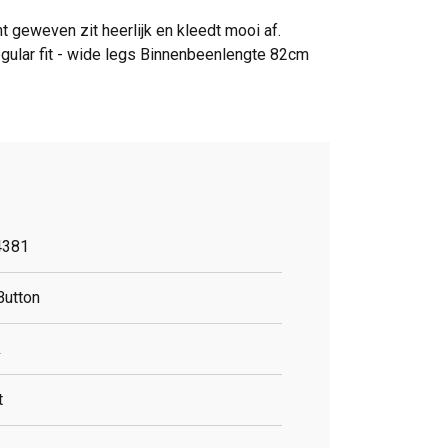
ht geweven zit heerlijk en kleedt mooi af.
egular fit - wide legs Binnenbeenlengte 82cm
4381
Button
k
t