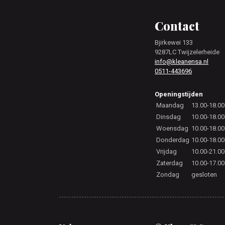
Footer
Contact
Bjirkewei 133
9287LC Twijzelerheide
info@kleanensa.nl
0511-443696
Openingstijden
Maandag
13.00-18.00
Dinsdag
10.00-18.00
Woensdag
10.00-18.00
Donderdag
10.00-18.00
Vrijdag
10.00-21.00
Zaterdag
10.00-17.00
Zondag
gesloten