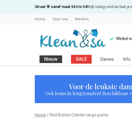
Straal 🌞 vanaf maat 34 t/m 54!
Kijk rustig rond en laat j
Home
Over ons
Merken
Winkel 
Nieuw
SALE
Dames
Info
Red
Button
Voor de leukste dam
Ook jeans in lengtematen! Beschikbaar vi
Colette
cargo
Home
Red Button Colette cargo punta
punta