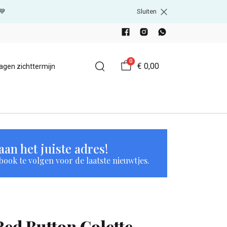
💙
Sluiten
0
€ 0,00
agen zichttermijn
an het juiste adres!
book te volgen voor de laatste nieuwtjes.
Red Button Colette