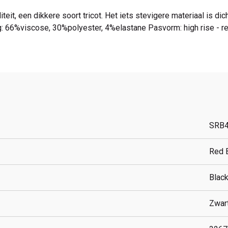
it, een dikkere soort tricot. Het iets stevigere materiaal is dic
g: 66%viscose, 30%polyester, 4%elastane Pasvorm: high rise - r
SRB
Red 
Blac
Zwar