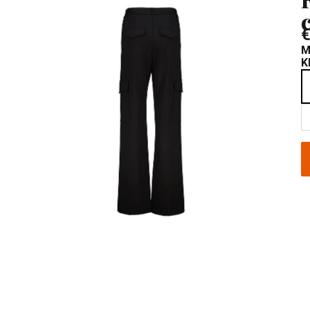
€
M
K