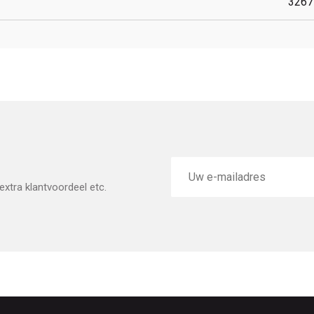
3267
E-
mailadres
xtra klantvoordeel etc.