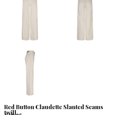
twill
-
Klean
&
Sa
Red Button Claudette Slanted Seams
twill