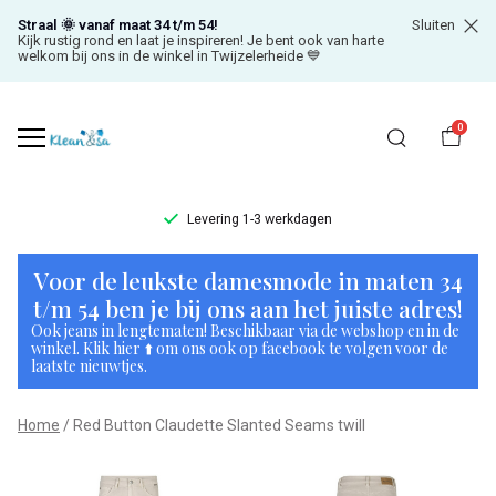
Straal 🌞 vanaf maat 34 t/m 54!
Sluiten
Kijk rustig rond en laat je inspireren! Je bent ook van harte
welkom bij ons in de winkel in Twijzelerheide 💙
0
Levering 1-3 werkdagen
Red
Voor de leukste damesmode in maten 34
Button
t/m 54 ben je bij ons aan het juiste adres!
Ook jeans in lengtematen! Beschikbaar via de webshop en in de
Claudette
winkel. Klik hier ⬆️ om ons ook op facebook te volgen voor de
laatste nieuwtjes.
Slanted
Home
Red Button Claudette Slanted Seams twill
Seams