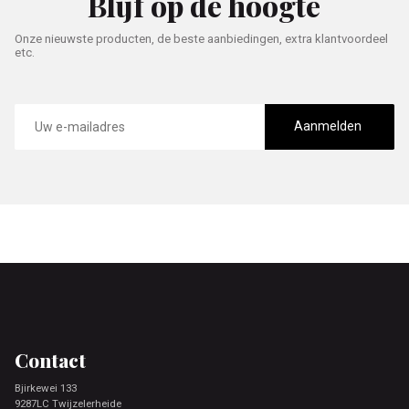
Blijf op de hoogte
Onze nieuwste producten, de beste aanbiedingen, extra klantvoordeel
etc.
E-
mailadres
Aanmelden
Footer
Contact
Bjirkewei 133
9287LC Twijzelerheide