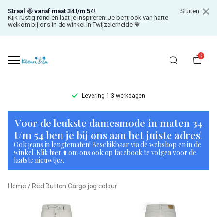
Straal 🌞 vanaf maat 34 t/m 54!
Sluiten
Kijk rustig rond en laat je inspireren! Je bent ook van harte
welkom bij ons in de winkel in Twijzelerheide 💙
0
Levering 1-3 werkdagen
Red
Voor de leukste damesmode in maten 34
Button
t/m 54 ben je bij ons aan het juiste adres!
Ook jeans in lengtematen! Beschikbaar via de webshop en in de
Cargo
winkel. Klik hier ⬆️ om ons ook op facebook te volgen voor de
laatste nieuwtjes.
jog
Home
Red Button Cargo jog colour
colour