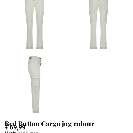
-
Klean
&
Sa
Red Button Cargo jog colour
€ 69,99