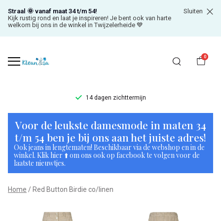
Straal 🌞 vanaf maat 34 t/m 54!
Sluiten
Kijk rustig rond en laat je inspireren! Je bent ook van harte
welkom bij ons in de winkel in Twijzelerheide 💙
0
14 dagen zichttermijn
Red
Voor de leukste damesmode in maten 34
Button
t/m 54 ben je bij ons aan het juiste adres!
Ook jeans in lengtematen! Beschikbaar via de webshop en in de
Birdie
winkel. Klik hier ⬆️ om ons ook op facebook te volgen voor de
laatste nieuwtjes.
co/linen
Home
Red Button Birdie co/linen
-