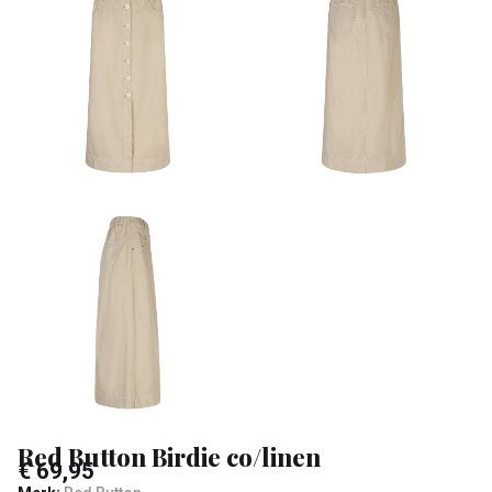
Klean
&
Sa
Red Button Birdie co/linen
€ 69,95