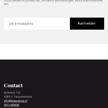
Onze nieuwste producten, de beste aanbiedingen, extra klantvoordeel
etc.
E-
mailadres
Aanmelden
Footer
Contact
Bjirkewei 133
9287LC Twijzelerheide
info@kleanensa.nl
0511-443696