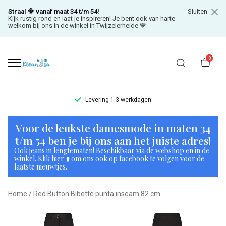
Straal 🌞 vanaf maat 34 t/m 54!
Sluiten
Kijk rustig rond en laat je inspireren! Je bent ook van harte
welkom bij ons in de winkel in Twijzelerheide 💙
0
Levering 1-3 werkdagen
Red
Voor de leukste damesmode in maten 34
Button
t/m 54 ben je bij ons aan het juiste adres!
Ook jeans in lengtematen! Beschikbaar via de webshop en in de
Bibette
winkel. Klik hier ⬆️ om ons ook op facebook te volgen voor de
laatste nieuwtjes.
punta
Home
Red Button Bibette punta inseam 82 cm.
inseam