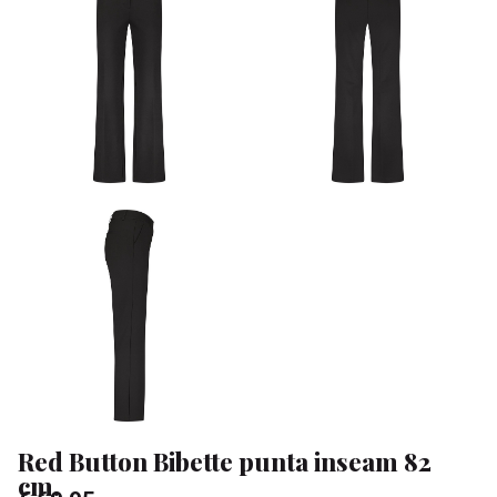
82
cm.
-
Klean
&
Sa
Red Button Bibette punta inseam 82
cm.