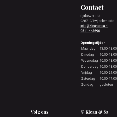
Footer
Contact
Bjirkewei 133
9287LC Twijzelerheide
info@kleanensa.nl
0511-443696
Openingstijden
Maandag
13.00-18.00
Dinsdag
10.00-18.00
Woensdag
10.00-18.00
Donderdag
10.00-18.00
Vrijdag
10.00-21.00
Zaterdag
10.00-17.00
Zondag
gesloten
Volg ons
© Klean & Sa