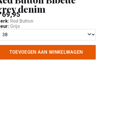
grey denim
 69,95
erk:
Red Button
leur:
Grijs
TOEVOEGEN AAN WINKELWAGEN