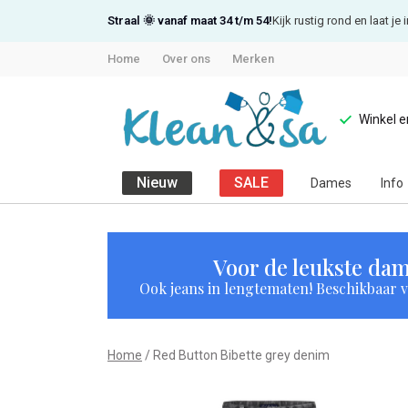
Straal 🌞 vanaf maat 34 t/m 54!
Kijk rustig rond en laat j
Home
Over ons
Merken
Winkel 
Nieuw
SALE
Dames
Info
Red
Button
Voor de leukste dam
Ook jeans in lengtematen! Beschikbaar vi
Bibette
grey
Home
Red Button Bibette grey denim
denim