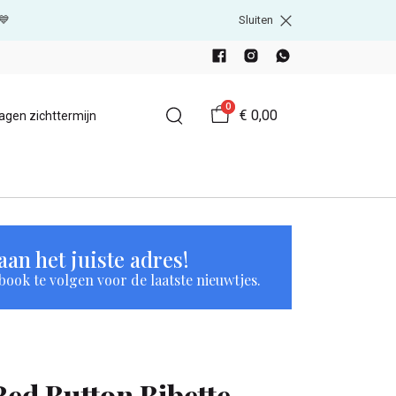
💙
Sluiten
0
€ 0,00
agen zichttermijn
an het juiste adres!
book te volgen voor de laatste nieuwtjes.
Red Button Bibette