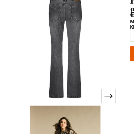
€
M
K