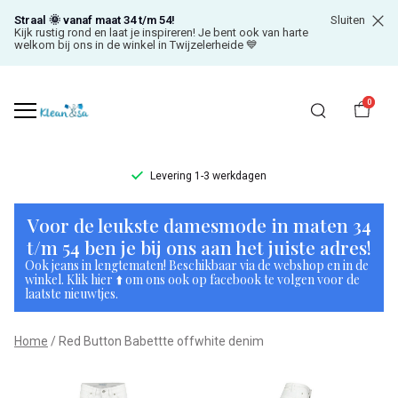
Straal 🌞 vanaf maat 34 t/m 54!
Sluiten
Kijk rustig rond en laat je inspireren! Je bent ook van harte
welkom bij ons in de winkel in Twijzelerheide 💙
0
Levering 1-3 werkdagen
Red
Voor de leukste damesmode in maten 34
Button
t/m 54 ben je bij ons aan het juiste adres!
Ook jeans in lengtematen! Beschikbaar via de webshop en in de
Babettte
winkel. Klik hier ⬆️ om ons ook op facebook te volgen voor de
laatste nieuwtjes.
offwhite
Home
Red Button Babettte offwhite denim
denim