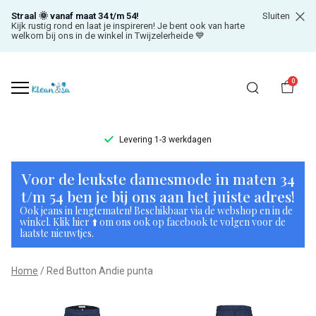
Straal 🌞 vanaf maat 34 t/m 54!
Sluiten
Kijk rustig rond en laat je inspireren! Je bent ook van harte
welkom bij ons in de winkel in Twijzelerheide 💙
0
Levering 1-3 werkdagen
Red
Voor de leukste damesmode in maten 34
Button
t/m 54 ben je bij ons aan het juiste adres!
Ook jeans in lengtematen! Beschikbaar via de webshop en in de
Andie
winkel. Klik hier ⬆️ om ons ook op facebook te volgen voor de
laatste nieuwtjes.
punta
Home
Red Button Andie punta
-