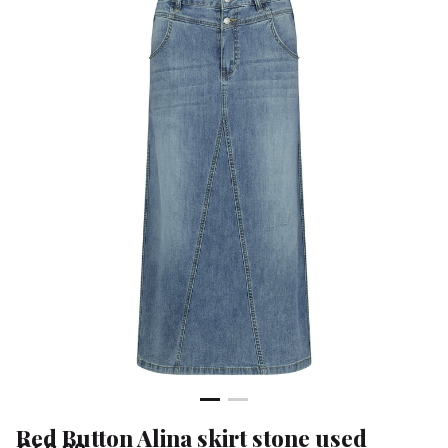
used
-
Klean
&
Sa
Red Button Alina skirt stone used