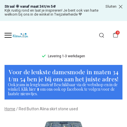
Straal 🌞 vanaf maat 34 t/m 54!
Sluiten
Kijk rustig rond en laat je inspireren! Je bent ook van harte
welkom bij ons in de winkel in Twijzelerheide 💙
0
Levering 1-3 werkdagen
Red
Voor de leukste damesmode in maten 34
Button
t/m 54 ben je bij ons aan het juiste adres!
Ook jeans in lengtematen! Beschikbaar via de webshop en in de
Alina
winkel. Klik hier ⬆️ om ons ook op facebook te volgen voor de
laatste nieuwtjes.
skirt
Home
Red Button Alina skirt stone used
stone