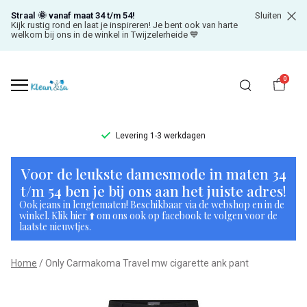
Straal 🌞 vanaf maat 34 t/m 54!
Sluiten
Kijk rustig rond en laat je inspireren! Je bent ook van harte
welkom bij ons in de winkel in Twijzelerheide 💙
0
Levering 1-3 werkdagen
Only
Voor de leukste damesmode in maten 34
Carmakoma
t/m 54 ben je bij ons aan het juiste adres!
Ook jeans in lengtematen! Beschikbaar via de webshop en in de
Travel
winkel. Klik hier ⬆️ om ons ook op facebook te volgen voor de
laatste nieuwtjes.
mw
Home
Only Carmakoma Travel mw cigarette ank pant
cigarette