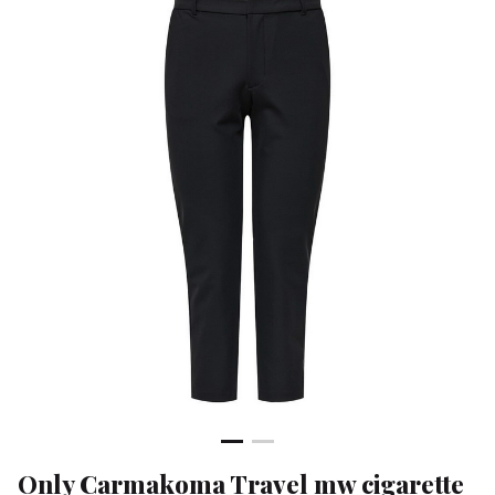
ank
pant
-
Klean
&
Sa
Only Carmakoma Travel mw cigarette