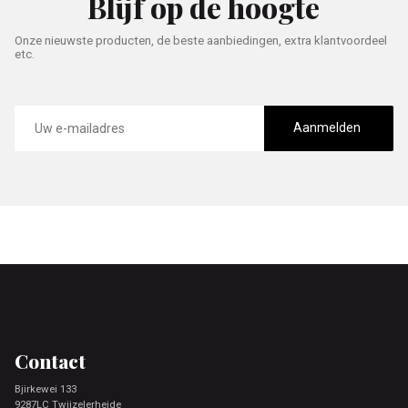
Blijf op de hoogte
Onze nieuwste producten, de beste aanbiedingen, extra klantvoordeel
etc.
E-
mailadres
Aanmelden
Footer
Contact
Bjirkewei 133
9287LC Twijzelerheide