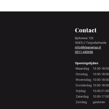
Footer
Contact
Bjirkewei 133
9287LC Twijzelerheide
info@kleanensa.nl
0511-443696
Openingstijden
Maandag
13.00-18.00
Dinsdag
10.00-18.00
Woensdag
10.00-18.00
Donderdag
10.00-18.00
Vrijdag
10.00-21.00
Zaterdag
10.00-17.00
Zondag
gesloten