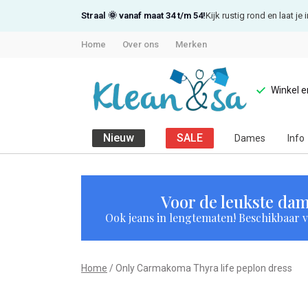
Straal 🌞 vanaf maat 34 t/m 54!
Kijk rustig rond en laat j
Home
Over ons
Merken
Winkel 
Nieuw
SALE
Dames
Info
Only
Carmakoma
Voor de leukste dam
Ook jeans in lengtematen! Beschikbaar vi
Thyra
life
Home
Only Carmakoma Thyra life peplon dress
peplon