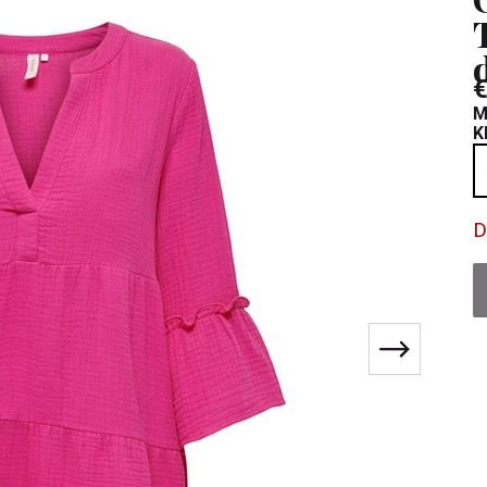
€
M
K
D