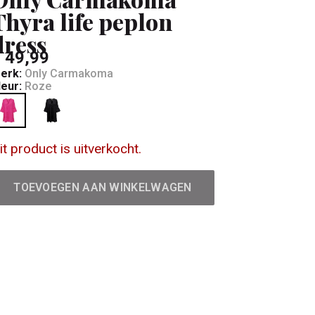
Thyra life peplon
dress
 49,99
erk:
Only Carmakoma
leur:
Roze
it product is uitverkocht.
TOEVOEGEN AAN WINKELWAGEN