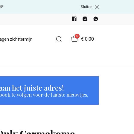
💙
Sluiten
0
€ 0,00
agen zichttermijn
an het juiste adres!
book te volgen voor de laatste nieuwtjes.
Only Carmakoma