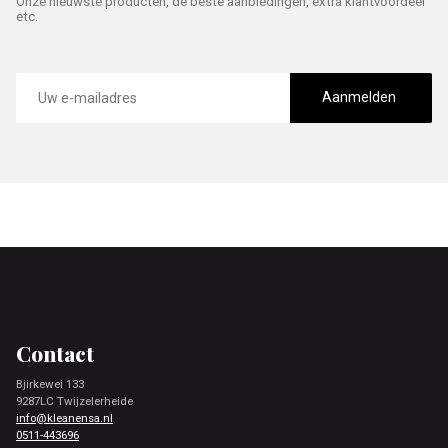
Onze nieuwste producten, de beste aanbiedingen, extra klantvoordeel
etc.
E-
mailadres
Aanmelden
Footer
Contact
Bjirkewei 133
9287LC Twijzelerheide
info@kleanensa.nl
0511-443696