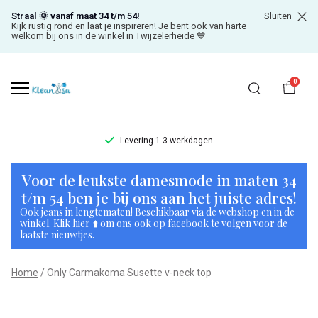
Straal 🌞 vanaf maat 34 t/m 54!
Sluiten
Kijk rustig rond en laat je inspireren! Je bent ook van harte
welkom bij ons in de winkel in Twijzelerheide 💙
0
Levering 1-3 werkdagen
Only
Voor de leukste damesmode in maten 34
Carmakoma
t/m 54 ben je bij ons aan het juiste adres!
Ook jeans in lengtematen! Beschikbaar via de webshop en in de
Susette
winkel. Klik hier ⬆️ om ons ook op facebook te volgen voor de
laatste nieuwtjes.
v-
Home
Only Carmakoma Susette v-neck top
neck