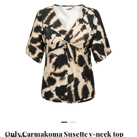
top
-
Klean
&
Sa
Only Carmakoma Susette v-neck top