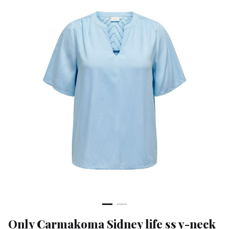
v-
neck
top
-
Klean
&
Sa
Only Carmakoma Sidney life ss v-neck