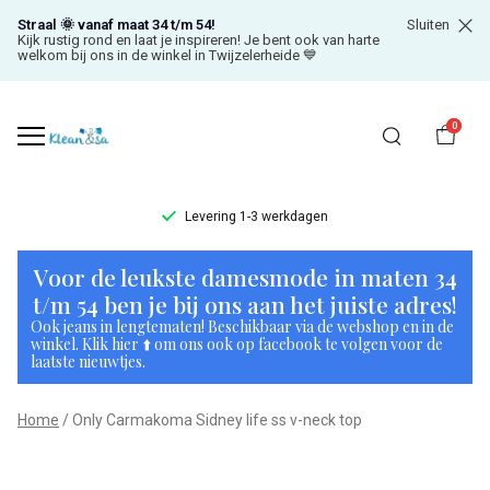
Straal 🌞 vanaf maat 34 t/m 54!
Sluiten
Kijk rustig rond en laat je inspireren! Je bent ook van harte
welkom bij ons in de winkel in Twijzelerheide 💙
0
Levering 1-3 werkdagen
Only
Voor de leukste damesmode in maten 34
Carmakoma
t/m 54 ben je bij ons aan het juiste adres!
Ook jeans in lengtematen! Beschikbaar via de webshop en in de
Sidney
winkel. Klik hier ⬆️ om ons ook op facebook te volgen voor de
laatste nieuwtjes.
life
Home
Only Carmakoma Sidney life ss v-neck top
ss