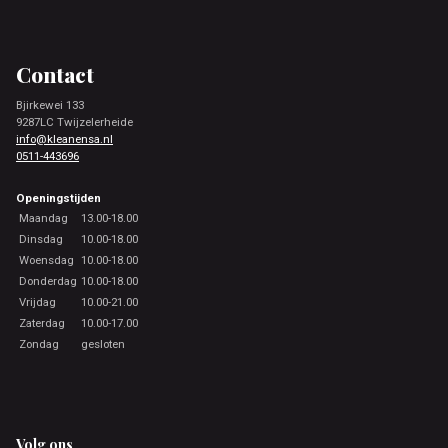
Footer
Contact
Bjirkewei 133
9287LC Twijzelerheide
info@kleanensa.nl
0511-443696
Openingstijden
Maandag
13.00-18.00
Dinsdag
10.00-18.00
Woensdag
10.00-18.00
Donderdag
10.00-18.00
Vrijdag
10.00-21.00
Zaterdag
10.00-17.00
Zondag
gesloten
Volg ons