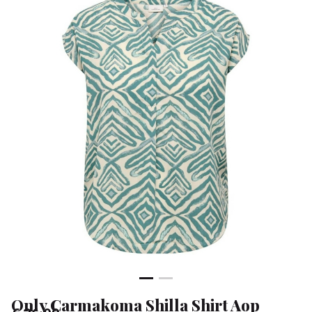
-
Klean
&
Sa
Only Carmakoma Shilla Shirt Aop