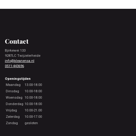
Footer
Contact
Bjirkewei 133
9287LC Twijzelerheide
info@kleanensa.nl
0511-443696
Openingstijden
Maandag
13.00-18.00
Dinsdag
10.00-18.00
Woensdag
10.00-18.00
Donderdag
10.00-18.00
Vrijdag
10.00-21.00
Zaterdag
10.00-17.00
Zondag
gesloten