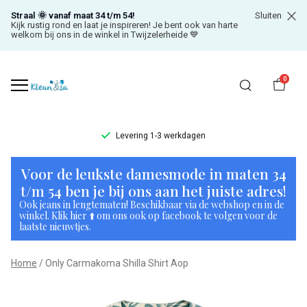
Straal 🌞 vanaf maat 34 t/m 54!
Sluiten
Kijk rustig rond en laat je inspireren! Je bent ook van harte
welkom bij ons in de winkel in Twijzelerheide 💙
0
Levering 1-3 werkdagen
Only
Voor de leukste damesmode in maten 34
Carmakoma
t/m 54 ben je bij ons aan het juiste adres!
Ook jeans in lengtematen! Beschikbaar via de webshop en in de
Shilla
winkel. Klik hier ⬆️ om ons ook op facebook te volgen voor de
laatste nieuwtjes.
Shirt
Home
Only Carmakoma Shilla Shirt Aop
Aop