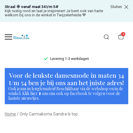
Straal 🌞 vanaf maat 34 t/m 54!
Sluiten
Kijk rustig rond en laat je inspireren! Je bent ook van harte
welkom bij ons in de winkel in Twijzelerheide 💙
0
Levering 1-3 werkdagen
Only
Voor de leukste damesmode in maten 34
Carmakoma
t/m 54 ben je bij ons aan het juiste adres!
Ook jeans in lengtematen! Beschikbaar via de webshop en in de
Sandra
winkel. Klik hier ⬆️ om ons ook op facebook te volgen voor de
laatste nieuwtjes.
ls
Home
Only Carmakoma Sandra ls top
top