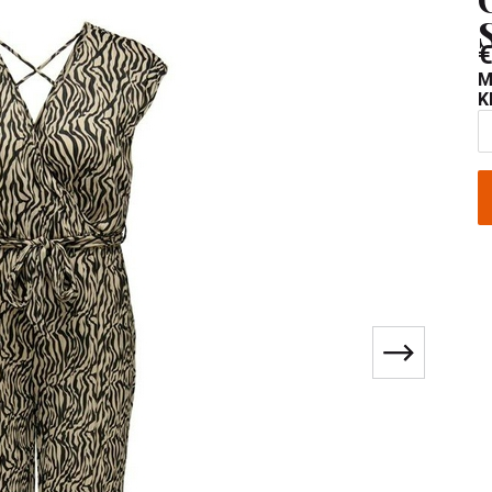
€
M
K