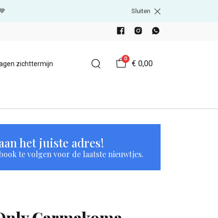
💙
Sluiten
0
€ 0,00
agen zichttermijn
an het juiste adres!
book te volgen voor de laatste nieuwtjes.
Only Carmakoma