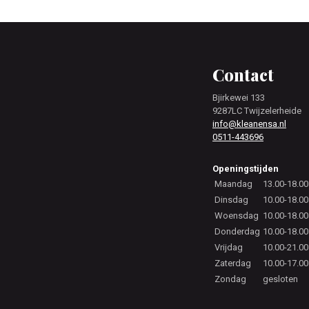
Footer
Contact
Bjirkewei 133
9287LC Twijzelerheide
info@kleanensa.nl
0511-443696
Openingstijden
Maandag
13.00-18.00
Dinsdag
10.00-18.00
Woensdag
10.00-18.00
Donderdag
10.00-18.00
Vrijdag
10.00-21.00
Zaterdag
10.00-17.00
Zondag
gesloten