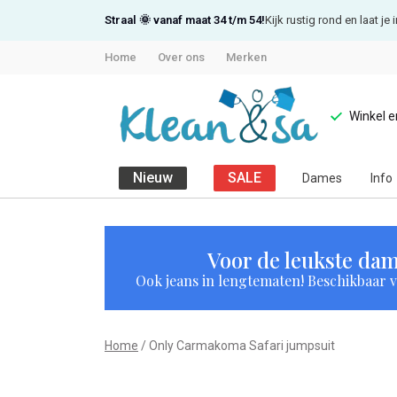
Straal 🌞 vanaf maat 34 t/m 54!
Kijk rustig rond en laat j
Home
Over ons
Merken
Winkel 
Nieuw
SALE
Dames
Info
Only
Carmakoma
Voor de leukste dam
Ook jeans in lengtematen! Beschikbaar vi
Safari
jumpsuit
Home
Only Carmakoma Safari jumpsuit
-