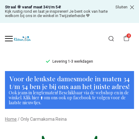
Straal 🌞 vanaf maat 34 t/m 54!
Sluiten
Kijk rustig rond en laat je inspireren! Je bent ook van harte
welkom bij ons in de winkel in Twijzelerheide 💙
0
Levering 1-3 werkdagen
Only
Voor de leukste damesmode in maten 34
Carmakoma
t/m 54 ben je bij ons aan het juiste adres!
Ook jeans in lengtematen! Beschikbaar via de webshop en in de
Reina
winkel. Klik hier ⬆️ om ons ook op facebook te volgen voor de
laatste nieuwtjes.
-
Home
Only Carmakoma Reina
Klean