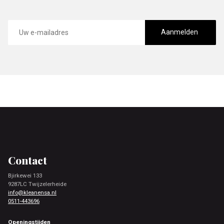
E-
mailadres
Aanmelden
Footer
Contact
Bjirkewei 133
9287LC Twijzelerheide
info@kleanensa.nl
0511-443696
Openingstijden