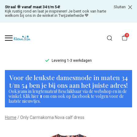
Straal 🌞 vanaf maat 34 t/m 54!
Sluiten
Kijk rustig rond en laat je inspireren! Je bent ook van harte
welkom bij ons in de winkel in Twijzelerheide 💙
0
Levering 1-3 werkdagen
Only
Voor de leukste damesmode in maten 34
Carmakoma
t/m 54 ben je bij ons aan het juiste adres!
Ook jeans in lengtematen! Beschikbaar via de webshop en in de
Nova
winkel. Klik hier ⬆️ om ons ook op facebook te volgen voor de
laatste nieuwtjes.
calf
Home
Only Carmakoma Nova calf dress
dress