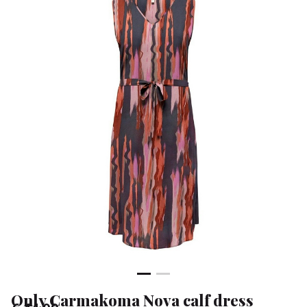
-
Klean
&
Sa
Only Carmakoma Nova calf dress