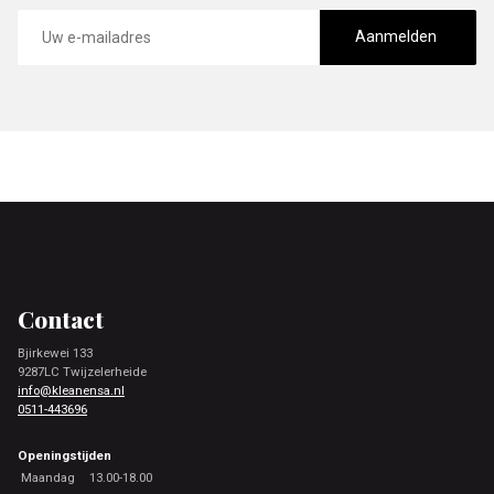
E-
mailadres
Aanmelden
Footer
Contact
Bjirkewei 133
9287LC Twijzelerheide
info@kleanensa.nl
0511-443696
Openingstijden
Maandag
13.00-18.00