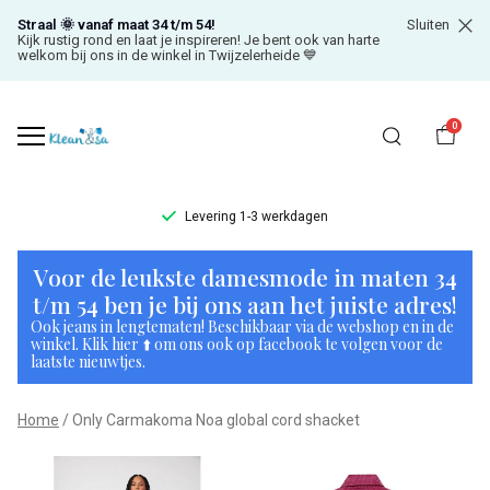
Straal 🌞 vanaf maat 34 t/m 54!
Sluiten
Kijk rustig rond en laat je inspireren! Je bent ook van harte
welkom bij ons in de winkel in Twijzelerheide 💙
0
Levering 1-3 werkdagen
Only
Voor de leukste damesmode in maten 34
Carmakoma
t/m 54 ben je bij ons aan het juiste adres!
Ook jeans in lengtematen! Beschikbaar via de webshop en in de
Noa
winkel. Klik hier ⬆️ om ons ook op facebook te volgen voor de
laatste nieuwtjes.
global
Home
Only Carmakoma Noa global cord shacket
cord