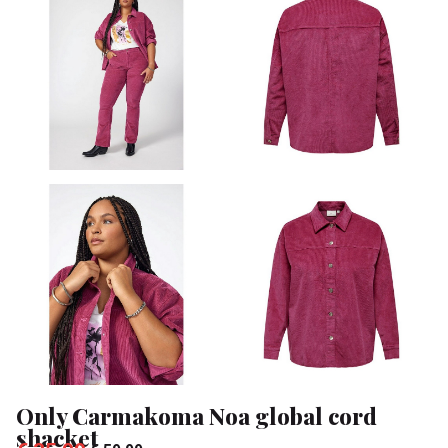
shacket
-
Klean
&
Sa
Only Carmakoma Noa global cord
shacket