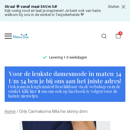
Straal 🌞 vanaf maat 34 t/m 54!
Sluiten
Kijk rustig rond en laat je inspireren! Je bent ook van harte
welkom bij ons in de winkel in Twijzelerheide 💙
0
Levering 1-3 werkdagen
Only
Voor de leukste damesmode in maten 34
Carmakoma
t/m 54 ben je bij ons aan het juiste adres!
Ook jeans in lengtematen! Beschikbaar via de webshop en in de
Mila
winkel. Klik hier ⬆️ om ons ook op facebook te volgen voor de
laatste nieuwtjes.
hw
Home
Only Carmakoma Mila hw skinny dnm
skinny