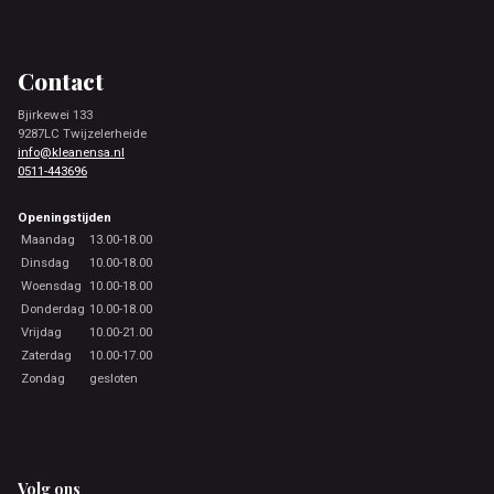
Footer
Contact
Bjirkewei 133
9287LC Twijzelerheide
info@kleanensa.nl
0511-443696
Openingstijden
Maandag
13.00-18.00
Dinsdag
10.00-18.00
Woensdag
10.00-18.00
Donderdag
10.00-18.00
Vrijdag
10.00-21.00
Zaterdag
10.00-17.00
Zondag
gesloten
Volg ons