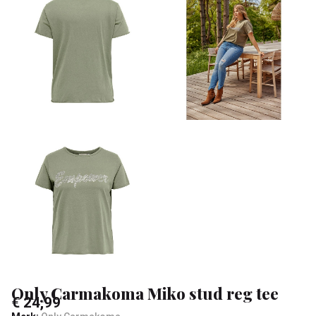
tee
-
Klean
&
Sa
Only Carmakoma Miko stud reg tee
€ 24,99