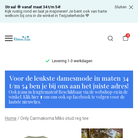
Straal 🌞 vanaf maat 34 t/m 54!
Sluiten
Kijk rustig rond en laat je inspireren! Je bent ook van harte
welkom bij ons in de winkel in Twijzelerheide 💙
0
Levering 1-3 werkdagen
Only
Voor de leukste damesmode in maten 34
Carmakoma
t/m 54 ben je bij ons aan het juiste adres!
Ook jeans in lengtematen! Beschikbaar via de webshop en in de
Miko
winkel. Klik hier ⬆️ om ons ook op facebook te volgen voor de
laatste nieuwtjes.
stud
Home
Only Carmakoma Miko stud reg tee
reg