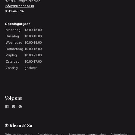
9287LC Twijzelerheide
info@kleanensa.nl
0511-443696
Openingstijden
Maandag
13.00-18.00
Dinsdag
10.00-18.00
Woensdag
10.00-18.00
Donderdag
10.00-18.00
Vrijdag
10.00-21.00
Zaterdag
10.00-17.00
Zondag
gesloten
Volg ons
© Klean & Sa
Privacy verklaring
Cookieverklaring
Algemene voorwaarden
Retourbeleid