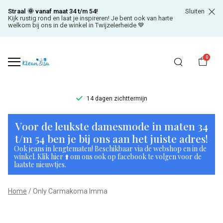
Straal 🌞 vanaf maat 34 t/m 54!
Sluiten
Kijk rustig rond en laat je inspireren! Je bent ook van harte
welkom bij ons in de winkel in Twijzelerheide 💙
0
14 dagen zichttermijn
Only
Voor de leukste damesmode in maten 34
Carmakoma
t/m 54 ben je bij ons aan het juiste adres!
Ook jeans in lengtematen! Beschikbaar via de webshop en in de
Imma
winkel. Klik hier ⬆️ om ons ook op facebook te volgen voor de
laatste nieuwtjes.
-
Home
Only Carmakoma Imma
Klean