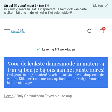
Straal 🌞 vanaf maat 34 t/m 54!
Sluiten
Kijk rustig rond en laat je inspireren! Je bent ook van harte
welkom bij ons in de winkel in Twijzelerheide 💙
0
Levering 1-3 werkdagen
Only
Voor de leukste damesmode in maten 34
Carmakoma
t/m 54 ben je bij ons aan het juiste adres!
Ook jeans in lengtematen! Beschikbaar via de webshop en in de
Friyay
winkel. Klik hier ⬆️ om ons ook op facebook te volgen voor de
laatste nieuwtjes.
blouse
Home
Only Carmakoma Friyay blouse aop
aop