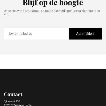
Blijf op de hoogte
Onze nieuwste producten, de beste aanbiedingen, extra klantvoordeel
etc.
E-
mailadres
Aanmelden
Footer
Contact
Bjirkewei 133
9287LC Twijzelerheide