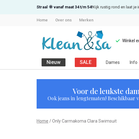
Straal 🌞 vanaf maat 34 t/m 54!
Kijk rustig rond en laat j
Home
Over ons
Merken
Winkel 
Nieuw
SALE
Dames
Info
Only
Carmakoma
Voor de leukste dam
Ook jeans in lengtematen! Beschikbaar vi
Clara
Swimsuit
Home
Only Carmakoma Clara Swimsuit
-