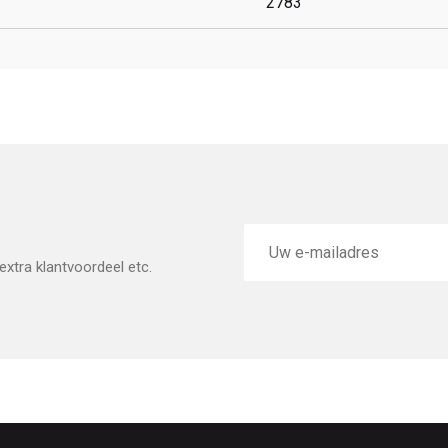
2783
E-
mailadres
xtra klantvoordeel etc.