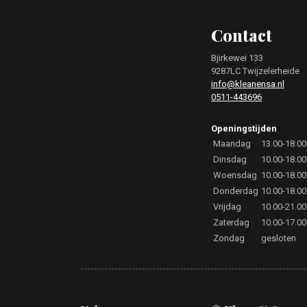
Footer
Contact
Bjirkewei 133
9287LC Twijzelerheide
info@kleanensa.nl
0511-443696
Openingstijden
Maandag
13.00-18.00
Dinsdag
10.00-18.00
Woensdag
10.00-18.00
Donderdag
10.00-18.00
Vrijdag
10.00-21.00
Zaterdag
10.00-17.00
Zondag
gesloten