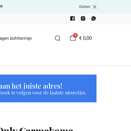
💙
Sluiten
0
€ 0,00
agen zichttermijn
an het juiste adres!
book te volgen voor de laatste nieuwtjes.
Only Carmakoma