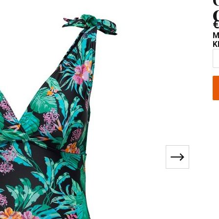
€
M
K