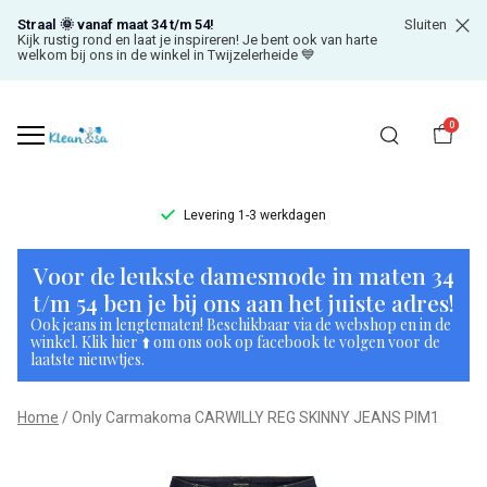
Straal 🌞 vanaf maat 34 t/m 54!
Sluiten
Kijk rustig rond en laat je inspireren! Je bent ook van harte
welkom bij ons in de winkel in Twijzelerheide 💙
0
Levering 1-3 werkdagen
Only
Voor de leukste damesmode in maten 34
Carmakoma
t/m 54 ben je bij ons aan het juiste adres!
Ook jeans in lengtematen! Beschikbaar via de webshop en in de
CARWILLY
winkel. Klik hier ⬆️ om ons ook op facebook te volgen voor de
laatste nieuwtjes.
REG
Home
Only Carmakoma CARWILLY REG SKINNY JEANS PIM1
SKINNY