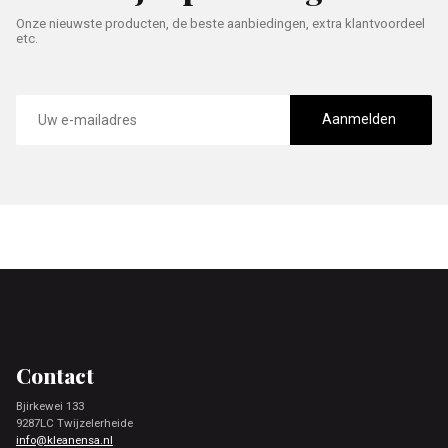
Onze nieuwste producten, de beste aanbiedingen, extra klantvoordeel
etc.
E-
mailadres
Aanmelden
Footer
Contact
Bjirkewei 133
9287LC Twijzelerheide
info@kleanensa.nl