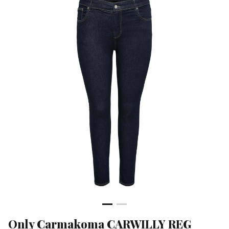
JEANS
PIM1
-
Klean
&
Sa
Only Carmakoma CARWILLY REG